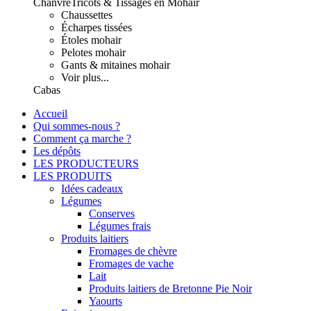
Chanvre
Tricots & Tissages en Mohair
Chaussettes
Écharpes tissées
Étoles mohair
Pelotes mohair
Gants & mitaines mohair
Voir plus...
Cabas
Accueil
Qui sommes-nous ?
Comment ça marche ?
Les dépôts
LES PRODUCTEURS
LES PRODUITS
Idées cadeaux
Légumes
Conserves
Légumes frais
Produits laitiers
Fromages de chèvre
Fromages de vache
Lait
Produits laitiers de Bretonne Pie Noir
Yaourts