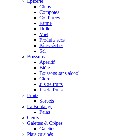
Epicerie
Chips
Compotes
Confitures
Farine
Huile
Miel
Produits secs
Pâtes sèches
Sel
Boissons
Apéritif
Bière
Boissons sans alcool
Cidre
Jus de fruits
Jus de fruits
Fruits
Sorbets
La Boulange
Pains
Oeufs
Galettes & Crêpes
Galettes
Plats cuisinés