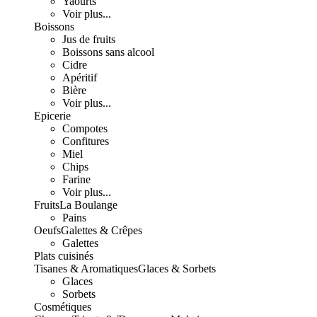
Yaourts
Voir plus...
Boissons
Jus de fruits
Boissons sans alcool
Cidre
Apéritif
Bière
Voir plus...
Epicerie
Compotes
Confitures
Miel
Chips
Farine
Voir plus...
Fruits
La Boulange
Pains
Oeufs
Galettes & Crêpes
Galettes
Plats cuisinés
Tisanes & Aromatiques
Glaces & Sorbets
Glaces
Sorbets
Cosmétiques