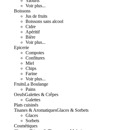
Yaourts
Voir plus...
Boissons
Jus de fruits
Boissons sans alcool
Cidre
Apéritif
Bière
Voir plus...
Epicerie
Compotes
Confitures
Miel
Chips
Farine
Voir plus...
Fruits
La Boulange
Pains
Oeufs
Galettes & Crêpes
Galettes
Plats cuisinés
Tisanes & Aromatiques
Glaces & Sorbets
Glaces
Sorbets
Cosmétiques