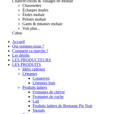
Chanvre
Tricots & Tissages en Mohair
Chaussettes
Écharpes tissées
Étoles mohair
Pelotes mohair
Gants & mitaines mohair
Voir plus...
Cabas
Accueil
Qui sommes-nous ?
Comment ça marche ?
Les dépôts
LES PRODUCTEURS
LES PRODUITS
Idées cadeaux
Légumes
Conserves
Légumes frais
Produits laitiers
Fromages de chèvre
Fromages de vache
Lait
Produits laitiers de Bretonne Pie Noir
Yaourts