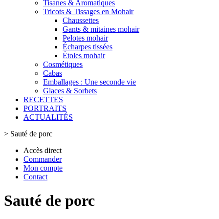
Tisanes & Aromatiques
Tricots & Tissages en Mohair
Chaussettes
Gants & mitaines mohair
Pelotes mohair
Écharpes tissées
Étoles mohair
Cosmétiques
Cabas
Emballages : Une seconde vie
Glaces & Sorbets
RECETTES
PORTRAITS
ACTUALITÉS
>
Sauté de porc
Accès direct
Commander
Mon compte
Contact
Sauté de porc