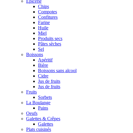
Epicerie
Chips
Compotes
Confitures
Farine
Huile
Miel
Produits secs
Pâtes sèches
Sel
Boissons
Apéritif
Bière
Boissons sans alcool
Cidre
Jus de fruits
Jus de fruits
Fruits
Sorbets
La Boulange
Pains
Oeufs
Galettes & Crêpes
Galettes
Plats cuisinés