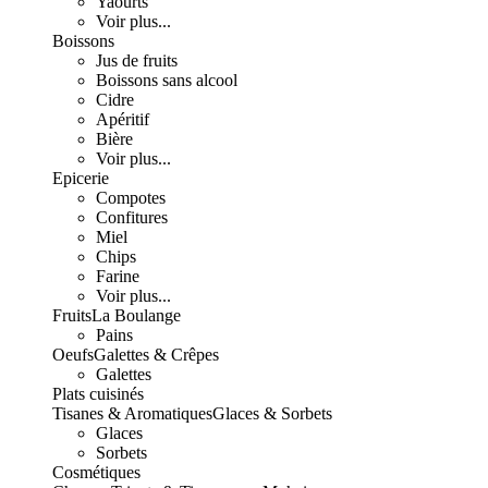
Yaourts
Voir plus...
Boissons
Jus de fruits
Boissons sans alcool
Cidre
Apéritif
Bière
Voir plus...
Epicerie
Compotes
Confitures
Miel
Chips
Farine
Voir plus...
Fruits
La Boulange
Pains
Oeufs
Galettes & Crêpes
Galettes
Plats cuisinés
Tisanes & Aromatiques
Glaces & Sorbets
Glaces
Sorbets
Cosmétiques