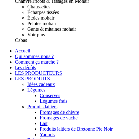
Chanvre
Tricots & Tissages en Mohair
Chaussettes
Écharpes tissées
Étoles mohair
Pelotes mohair
Gants & mitaines mohair
Voir plus...
Cabas
Accueil
Qui sommes-nous ?
Comment ça marche ?
Les dépôts
LES PRODUCTEURS
LES PRODUITS
Idées cadeaux
Légumes
Conserves
Légumes frais
Produits laitiers
Fromages de chèvre
Fromages de vache
Lait
Produits laitiers de Bretonne Pie Noir
Yaourts