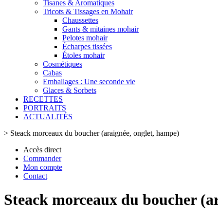
Tisanes & Aromatiques
Tricots & Tissages en Mohair
Chaussettes
Gants & mitaines mohair
Pelotes mohair
Écharpes tissées
Étoles mohair
Cosmétiques
Cabas
Emballages : Une seconde vie
Glaces & Sorbets
RECETTES
PORTRAITS
ACTUALITÉS
>
Steack morceaux du boucher (araignée, onglet, hampe)
Accès direct
Commander
Mon compte
Contact
Steack morceaux du boucher (ar