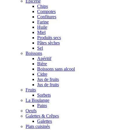
Epicerie
Chips
Compotes
Confitures
Farine
Huile
Miel
Produits secs
Pâtes sèches
Sel
Boissons
Apéritif
Bière
Boissons sans alcool
Cidre
Jus de fruits
Jus de fruits
Fruits
Sorbets
La Boulange
Pains
Oeufs
Galettes & Crêpes
Galettes
Plats cuisinés