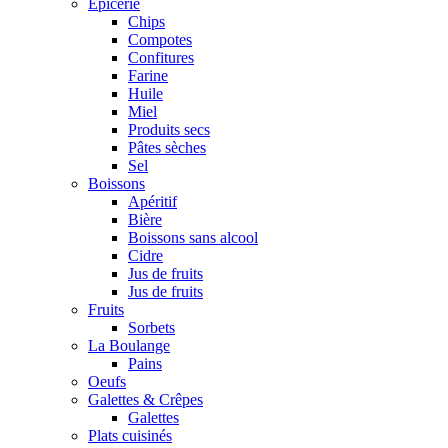
Epicerie
Chips
Compotes
Confitures
Farine
Huile
Miel
Produits secs
Pâtes sèches
Sel
Boissons
Apéritif
Bière
Boissons sans alcool
Cidre
Jus de fruits
Jus de fruits
Fruits
Sorbets
La Boulange
Pains
Oeufs
Galettes & Crêpes
Galettes
Plats cuisinés