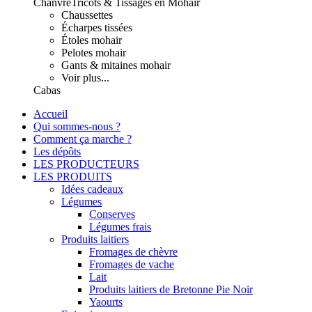
Chanvre
Tricots & Tissages en Mohair
Chaussettes
Écharpes tissées
Étoles mohair
Pelotes mohair
Gants & mitaines mohair
Voir plus...
Cabas
Accueil
Qui sommes-nous ?
Comment ça marche ?
Les dépôts
LES PRODUCTEURS
LES PRODUITS
Idées cadeaux
Légumes
Conserves
Légumes frais
Produits laitiers
Fromages de chèvre
Fromages de vache
Lait
Produits laitiers de Bretonne Pie Noir
Yaourts