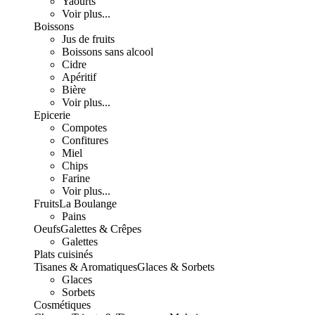
Yaourts
Voir plus...
Boissons
Jus de fruits
Boissons sans alcool
Cidre
Apéritif
Bière
Voir plus...
Epicerie
Compotes
Confitures
Miel
Chips
Farine
Voir plus...
Fruits
La Boulange
Pains
Oeufs
Galettes & Crêpes
Galettes
Plats cuisinés
Tisanes & Aromatiques
Glaces & Sorbets
Glaces
Sorbets
Cosmétiques