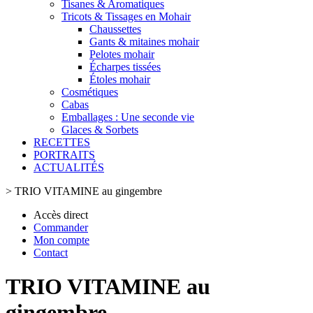
Tisanes & Aromatiques
Tricots & Tissages en Mohair
Chaussettes
Gants & mitaines mohair
Pelotes mohair
Écharpes tissées
Étoles mohair
Cosmétiques
Cabas
Emballages : Une seconde vie
Glaces & Sorbets
RECETTES
PORTRAITS
ACTUALITÉS
>
TRIO VITAMINE au gingembre
Accès direct
Commander
Mon compte
Contact
TRIO VITAMINE au
gingembre