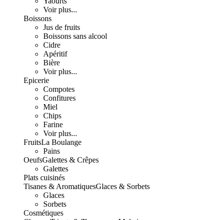
Yaourts
Voir plus...
Boissons
Jus de fruits
Boissons sans alcool
Cidre
Apéritif
Bière
Voir plus...
Epicerie
Compotes
Confitures
Miel
Chips
Farine
Voir plus...
Fruits
La Boulange
Pains
Oeufs
Galettes & Crêpes
Galettes
Plats cuisinés
Tisanes & Aromatiques
Glaces & Sorbets
Glaces
Sorbets
Cosmétiques