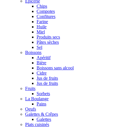
Epicerie
Chips
Compotes
Confitures
Farine
Huile
Miel
Produits secs
Pâtes sèches
Sel
Boissons
Apéritif
Bière
Boissons sans alcool
Cidre
Jus de fruits
Jus de fruits
Fruits
Sorbets
La Boulange
Pains
Oeufs
Galettes & Crêpes
Galettes
Plats cuisinés