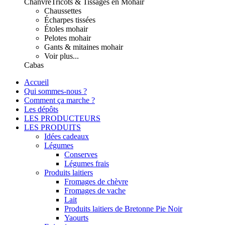
Chanvre
Tricots & Tissages en Mohair
Chaussettes
Écharpes tissées
Étoles mohair
Pelotes mohair
Gants & mitaines mohair
Voir plus...
Cabas
Accueil
Qui sommes-nous ?
Comment ça marche ?
Les dépôts
LES PRODUCTEURS
LES PRODUITS
Idées cadeaux
Légumes
Conserves
Légumes frais
Produits laitiers
Fromages de chèvre
Fromages de vache
Lait
Produits laitiers de Bretonne Pie Noir
Yaourts