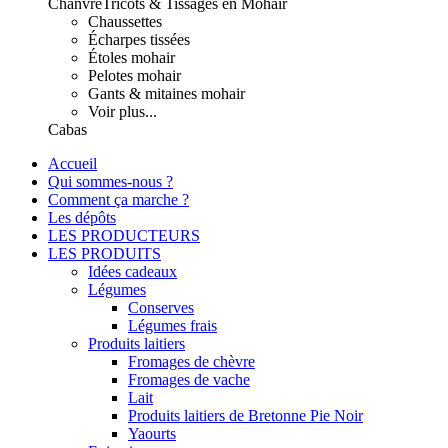
Chanvre
Tricots & Tissages en Mohair
Chaussettes
Écharpes tissées
Étoles mohair
Pelotes mohair
Gants & mitaines mohair
Voir plus...
Cabas
Accueil
Qui sommes-nous ?
Comment ça marche ?
Les dépôts
LES PRODUCTEURS
LES PRODUITS
Idées cadeaux
Légumes
Conserves
Légumes frais
Produits laitiers
Fromages de chèvre
Fromages de vache
Lait
Produits laitiers de Bretonne Pie Noir
Yaourts