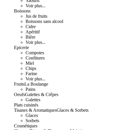
Yaourts
Voir plus...
Boissons
Jus de fruits
Boissons sans alcool
Cidre
Apéritif
Bière
Voir plus...
Epicerie
Compotes
Confitures
Miel
Chips
Farine
Voir plus...
Fruits
La Boulange
Pains
Oeufs
Galettes & Crêpes
Galettes
Plats cuisinés
Tisanes & Aromatiques
Glaces & Sorbets
Glaces
Sorbets
Cosmétiques