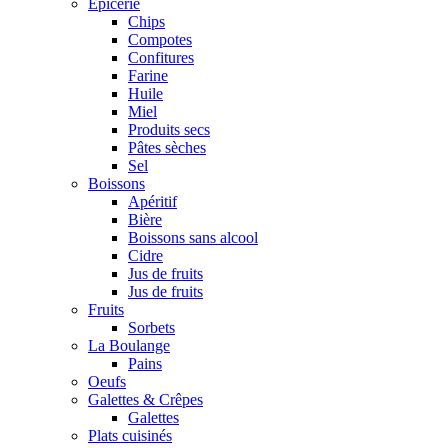
Epicerie
Chips
Compotes
Confitures
Farine
Huile
Miel
Produits secs
Pâtes sèches
Sel
Boissons
Apéritif
Bière
Boissons sans alcool
Cidre
Jus de fruits
Jus de fruits
Fruits
Sorbets
La Boulange
Pains
Oeufs
Galettes & Crêpes
Galettes
Plats cuisinés