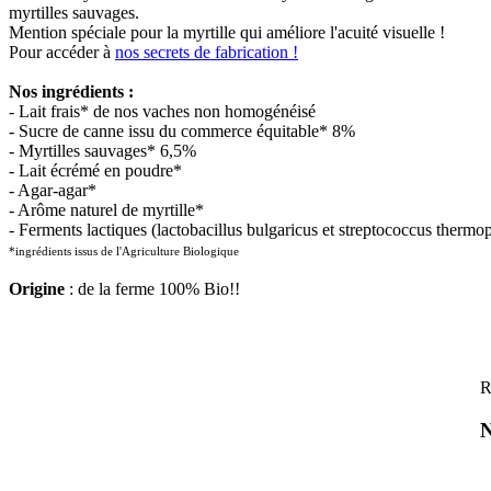
myrtilles sauvages.
Mention spéciale pour la myrtille qui améliore l'acuité visuelle !
Pour accéder à
nos secrets de fabrication !
Nos ingrédients :
- Lait frais* de nos vaches non homogénéisé
- Sucre de canne issu du commerce équitable* 8%
- Myrtilles sauvages* 6,5%
- Lait écrémé en poudre*
- Agar-agar*
- Arôme naturel de myrtille*
- Ferments lactiques (lactobacillus bulgaricus et streptococcus thermop
*ingrédients issus de l'Agriculture Biologique
Origine
: de la ferme 100% Bio!!
R
N