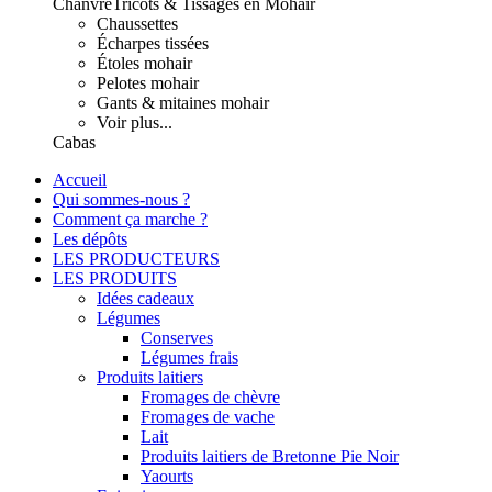
Chanvre
Tricots & Tissages en Mohair
Chaussettes
Écharpes tissées
Étoles mohair
Pelotes mohair
Gants & mitaines mohair
Voir plus...
Cabas
Accueil
Qui sommes-nous ?
Comment ça marche ?
Les dépôts
LES PRODUCTEURS
LES PRODUITS
Idées cadeaux
Légumes
Conserves
Légumes frais
Produits laitiers
Fromages de chèvre
Fromages de vache
Lait
Produits laitiers de Bretonne Pie Noir
Yaourts