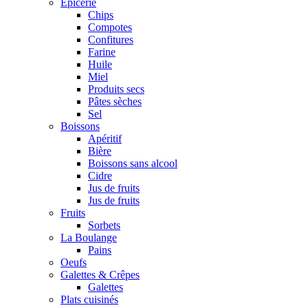
Epicerie
Chips
Compotes
Confitures
Farine
Huile
Miel
Produits secs
Pâtes sèches
Sel
Boissons
Apéritif
Bière
Boissons sans alcool
Cidre
Jus de fruits
Jus de fruits
Fruits
Sorbets
La Boulange
Pains
Oeufs
Galettes & Crêpes
Galettes
Plats cuisinés