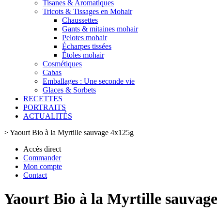
Tisanes & Aromatiques
Tricots & Tissages en Mohair
Chaussettes
Gants & mitaines mohair
Pelotes mohair
Écharpes tissées
Étoles mohair
Cosmétiques
Cabas
Emballages : Une seconde vie
Glaces & Sorbets
RECETTES
PORTRAITS
ACTUALITÉS
>
Yaourt Bio à la Myrtille sauvage 4x125g
Accès direct
Commander
Mon compte
Contact
Yaourt Bio à la Myrtille sauvag