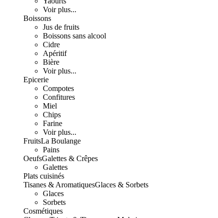
Yaourts
Voir plus...
Boissons
Jus de fruits
Boissons sans alcool
Cidre
Apéritif
Bière
Voir plus...
Epicerie
Compotes
Confitures
Miel
Chips
Farine
Voir plus...
Fruits
La Boulange
Pains
Oeufs
Galettes & Crêpes
Galettes
Plats cuisinés
Tisanes & Aromatiques
Glaces & Sorbets
Glaces
Sorbets
Cosmétiques