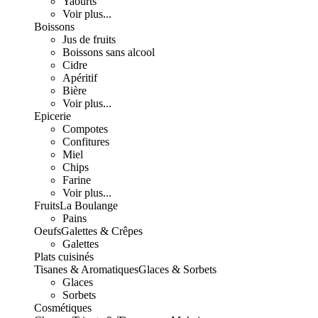
Yaourts
Voir plus...
Boissons
Jus de fruits
Boissons sans alcool
Cidre
Apéritif
Bière
Voir plus...
Epicerie
Compotes
Confitures
Miel
Chips
Farine
Voir plus...
Fruits
La Boulange
Pains
Oeufs
Galettes & Crêpes
Galettes
Plats cuisinés
Tisanes & Aromatiques
Glaces & Sorbets
Glaces
Sorbets
Cosmétiques