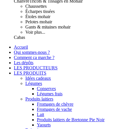
Chanvre
Tricots & Tissages en Mohair
Chaussettes
Écharpes tissées
Étoles mohair
Pelotes mohair
Gants & mitaines mohair
Voir plus...
Cabas
Accueil
Qui sommes-nous ?
Comment ça marche ?
Les dépôts
LES PRODUCTEURS
LES PRODUITS
Idées cadeaux
Légumes
Conserves
Légumes frais
Produits laitiers
Fromages de chèvre
Fromages de vache
Lait
Produits laitiers de Bretonne Pie Noir
Yaourts