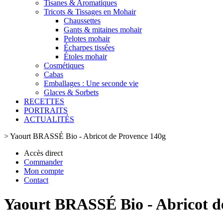
Tisanes & Aromatiques
Tricots & Tissages en Mohair
Chaussettes
Gants & mitaines mohair
Pelotes mohair
Écharpes tissées
Étoles mohair
Cosmétiques
Cabas
Emballages : Une seconde vie
Glaces & Sorbets
RECETTES
PORTRAITS
ACTUALITÉS
>
Yaourt BRASSÉ Bio - Abricot de Provence 140g
Accès direct
Commander
Mon compte
Contact
Yaourt BRASSÉ Bio - Abricot d