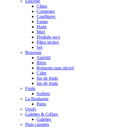
Epicerie
Chips
Compotes
Confitures
Farine
Huile
Miel
Produits secs
Pâtes sèches
Sel
Boissons
Apéritif
Bière
Boissons sans alcool
Cidre
Jus de fruits
Jus de fruits
Fruits
Sorbets
La Boulange
Pains
Oeufs
Galettes & Crêpes
Galettes
Plats cuisinés