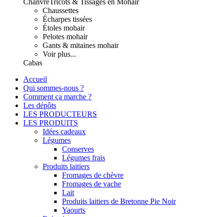
Chanvre
Tricots & Tissages en Mohair
Chaussettes
Écharpes tissées
Étoles mohair
Pelotes mohair
Gants & mitaines mohair
Voir plus...
Cabas
Accueil
Qui sommes-nous ?
Comment ça marche ?
Les dépôts
LES PRODUCTEURS
LES PRODUITS
Idées cadeaux
Légumes
Conserves
Légumes frais
Produits laitiers
Fromages de chèvre
Fromages de vache
Lait
Produits laitiers de Bretonne Pie Noir
Yaourts