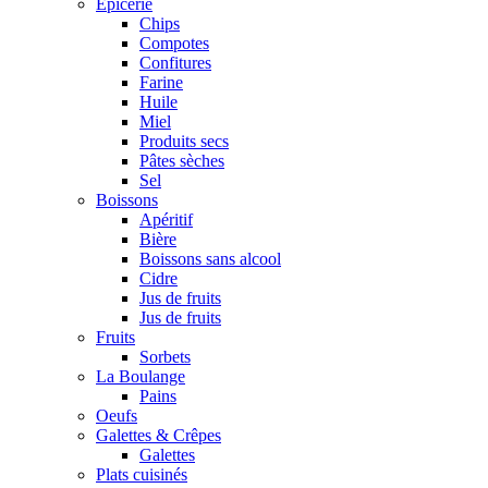
Epicerie
Chips
Compotes
Confitures
Farine
Huile
Miel
Produits secs
Pâtes sèches
Sel
Boissons
Apéritif
Bière
Boissons sans alcool
Cidre
Jus de fruits
Jus de fruits
Fruits
Sorbets
La Boulange
Pains
Oeufs
Galettes & Crêpes
Galettes
Plats cuisinés