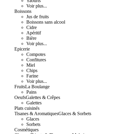
Yaourts
Voir plus...
Boissons
Jus de fruits
Boissons sans alcool
Cidre
Apéritif
Bière
Voir plus...
Epicerie
Compotes
Confitures
Miel
Chips
Farine
Voir plus...
Fruits
La Boulange
Pains
Oeufs
Galettes & Crêpes
Galettes
Plats cuisinés
Tisanes & Aromatiques
Glaces & Sorbets
Glaces
Sorbets
Cosmétiques