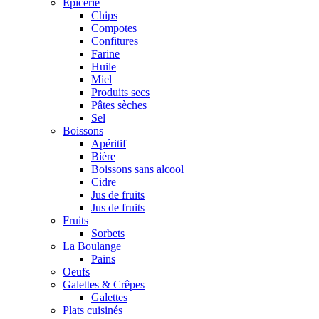
Epicerie
Chips
Compotes
Confitures
Farine
Huile
Miel
Produits secs
Pâtes sèches
Sel
Boissons
Apéritif
Bière
Boissons sans alcool
Cidre
Jus de fruits
Jus de fruits
Fruits
Sorbets
La Boulange
Pains
Oeufs
Galettes & Crêpes
Galettes
Plats cuisinés