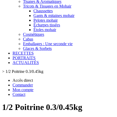
Tisanes & Aromatiques
Tricots & Tissages en Mohair
Chaussettes
Gants & mitaines mohair
Pelotes mohair
Écharpes tissées
Étoles mohair
Cosmétiques
Cabas
Emballages : Une seconde vie
Glaces & Sorbets
RECETTES
PORTRAITS
ACTUALITÉS
>
1/2 Poitrine 0.3/0.45kg
Accès direct
Commander
Mon compte
Contact
1/2 Poitrine 0.3/0.45kg