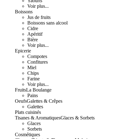
Yaourts
Voir plus...
Boissons
Jus de fruits
Boissons sans alcool
Cidre
Apéritif
Bière
Voir plus...
Epicerie
Compotes
Confitures
Miel
Chips
Farine
Voir plus...
Fruits
La Boulange
Pains
Oeufs
Galettes & Crêpes
Galettes
Plats cuisinés
Tisanes & Aromatiques
Glaces & Sorbets
Glaces
Sorbets
Cosmétiques