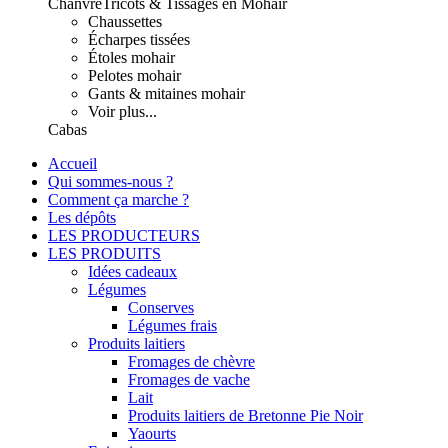
Chanvre
Tricots & Tissages en Mohair
Chaussettes
Écharpes tissées
Étoles mohair
Pelotes mohair
Gants & mitaines mohair
Voir plus...
Cabas
Accueil
Qui sommes-nous ?
Comment ça marche ?
Les dépôts
LES PRODUCTEURS
LES PRODUITS
Idées cadeaux
Légumes
Conserves
Légumes frais
Produits laitiers
Fromages de chèvre
Fromages de vache
Lait
Produits laitiers de Bretonne Pie Noir
Yaourts