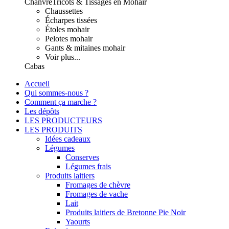
Chanvre
Tricots & Tissages en Mohair
Chaussettes
Écharpes tissées
Étoles mohair
Pelotes mohair
Gants & mitaines mohair
Voir plus...
Cabas
Accueil
Qui sommes-nous ?
Comment ça marche ?
Les dépôts
LES PRODUCTEURS
LES PRODUITS
Idées cadeaux
Légumes
Conserves
Légumes frais
Produits laitiers
Fromages de chèvre
Fromages de vache
Lait
Produits laitiers de Bretonne Pie Noir
Yaourts