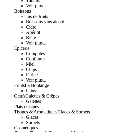
Yaourts
Voir plus...
Boissons
Jus de fruits
Boissons sans alcool
Cidre
Apéritif
Bière
Voir plus...
Epicerie
Compotes
Confitures
Miel
Chips
Farine
Voir plus...
Fruits
La Boulange
Pains
Oeufs
Galettes & Crêpes
Galettes
Plats cuisinés
Tisanes & Aromatiques
Glaces & Sorbets
Glaces
Sorbets
Cosmétiques