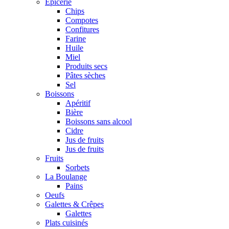
Epicerie
Chips
Compotes
Confitures
Farine
Huile
Miel
Produits secs
Pâtes sèches
Sel
Boissons
Apéritif
Bière
Boissons sans alcool
Cidre
Jus de fruits
Jus de fruits
Fruits
Sorbets
La Boulange
Pains
Oeufs
Galettes & Crêpes
Galettes
Plats cuisinés