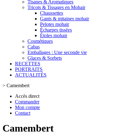
Tisanes & Aromatiques
Tricots & Tissages en Mohair
Chaussettes
Gants & mitaines mohair
Pelotes mohair
Écharpes tissées
Étoles mohair
Cosmétiques
Cabas
Emballages : Une seconde vie
Glaces & Sorbets
RECETTES
PORTRAITS
ACTUALITÉS
>
Camembert
Accès direct
Commander
Mon compte
Contact
Camembert