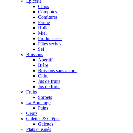
Epicerie
Chips
Compotes
Confitures
Farine
Huile
Miel
Produits secs
Pâtes sèches
Sel
Boissons
Apéritif
Bière
Boissons sans alcool
Cidre
Jus de fruits
Jus de fruits
Fruits
Sorbets
La Boulange
Pains
Oeufs
Galettes & Crêpes
Galettes
Plats cuisinés