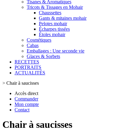
Tisanes & Aromatiques
Tricots & Tissages en Mohair
Chaussettes
Gants & mitaines mohair
Pelotes mohair
Écharpes tissées
Étoles mohair
Cosmétiques
Cabas
Emballages : Une seconde vie
Glaces & Sorbets
RECETTES
PORTRAITS
ACTUALITÉS
>
Chair à saucisses
Accès direct
Commander
Mon compte
Contact
Chair à saucisses