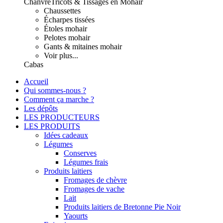
Chanvre
Tricots & Tissages en Mohair
Chaussettes
Écharpes tissées
Étoles mohair
Pelotes mohair
Gants & mitaines mohair
Voir plus...
Cabas
Accueil
Qui sommes-nous ?
Comment ça marche ?
Les dépôts
LES PRODUCTEURS
LES PRODUITS
Idées cadeaux
Légumes
Conserves
Légumes frais
Produits laitiers
Fromages de chèvre
Fromages de vache
Lait
Produits laitiers de Bretonne Pie Noir
Yaourts