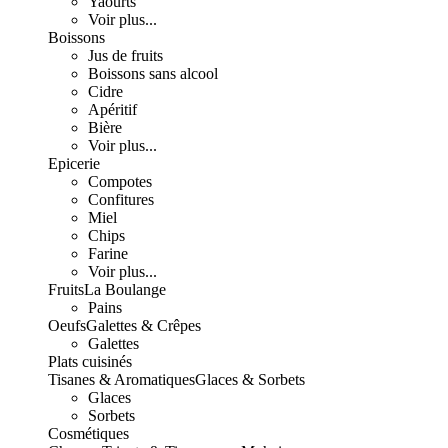
Yaourts
Voir plus...
Boissons
Jus de fruits
Boissons sans alcool
Cidre
Apéritif
Bière
Voir plus...
Epicerie
Compotes
Confitures
Miel
Chips
Farine
Voir plus...
Fruits
La Boulange
Pains
Oeufs
Galettes & Crêpes
Galettes
Plats cuisinés
Tisanes & Aromatiques
Glaces & Sorbets
Glaces
Sorbets
Cosmétiques