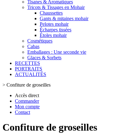
Tisanes & Aromatiques
Tricots & Tissages en Mohair
Chaussettes
Gants & mitaines mohair
Pelotes mohair
Écharpes tissées
Étoles mohair
Cosmétiques
Cabas
Emballages : Une seconde vie
Glaces & Sorbets
RECETTES
PORTRAITS
ACTUALITÉS
>
Confiture de groseilles
Accès direct
Commander
Mon compte
Contact
Confiture de groseilles