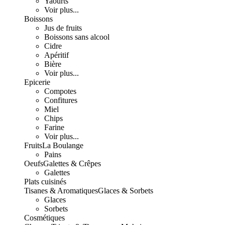
Yaourts
Voir plus...
Boissons
Jus de fruits
Boissons sans alcool
Cidre
Apéritif
Bière
Voir plus...
Epicerie
Compotes
Confitures
Miel
Chips
Farine
Voir plus...
Fruits
La Boulange
Pains
Oeufs
Galettes & Crêpes
Galettes
Plats cuisinés
Tisanes & Aromatiques
Glaces & Sorbets
Glaces
Sorbets
Cosmétiques