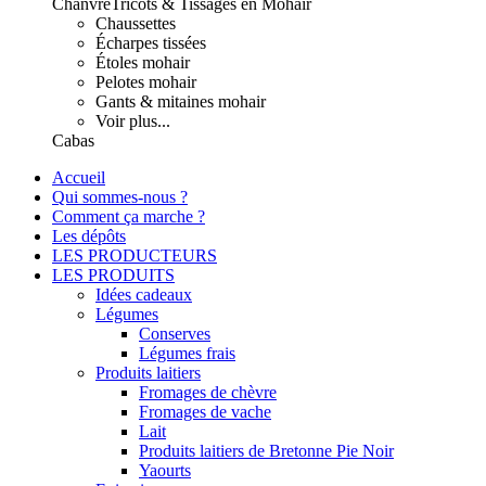
Chanvre
Tricots & Tissages en Mohair
Chaussettes
Écharpes tissées
Étoles mohair
Pelotes mohair
Gants & mitaines mohair
Voir plus...
Cabas
Accueil
Qui sommes-nous ?
Comment ça marche ?
Les dépôts
LES PRODUCTEURS
LES PRODUITS
Idées cadeaux
Légumes
Conserves
Légumes frais
Produits laitiers
Fromages de chèvre
Fromages de vache
Lait
Produits laitiers de Bretonne Pie Noir
Yaourts