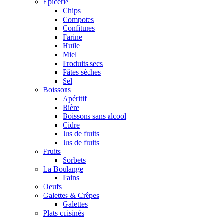
Epicerie
Chips
Compotes
Confitures
Farine
Huile
Miel
Produits secs
Pâtes sèches
Sel
Boissons
Apéritif
Bière
Boissons sans alcool
Cidre
Jus de fruits
Jus de fruits
Fruits
Sorbets
La Boulange
Pains
Oeufs
Galettes & Crêpes
Galettes
Plats cuisinés