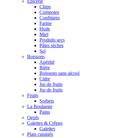
Epicerie
Chips
Compotes
Confitures
Farine
Huile
Miel
Produits secs
Pâtes sèches
Sel
Boissons
Apéritif
Bière
Boissons sans alcool
Cidre
Jus de fruits
Jus de fruits
Fruits
Sorbets
La Boulange
Pains
Oeufs
Galettes & Crêpes
Galettes
Plats cuisinés