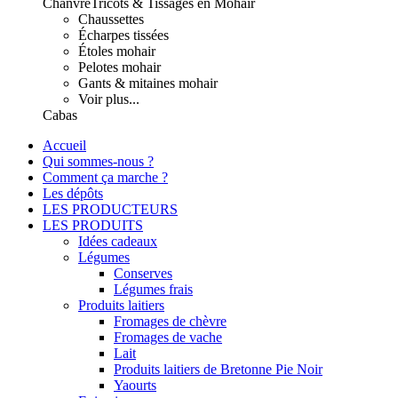
Chanvre
Tricots & Tissages en Mohair
Chaussettes
Écharpes tissées
Étoles mohair
Pelotes mohair
Gants & mitaines mohair
Voir plus...
Cabas
Accueil
Qui sommes-nous ?
Comment ça marche ?
Les dépôts
LES PRODUCTEURS
LES PRODUITS
Idées cadeaux
Légumes
Conserves
Légumes frais
Produits laitiers
Fromages de chèvre
Fromages de vache
Lait
Produits laitiers de Bretonne Pie Noir
Yaourts