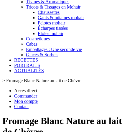
Tisanes & Aromatiques
Tricots & Tissages en Mohair
Chaussettes
Gants & mitaines mohair
Pelotes mohair
Écharpes tissées
Étoles mohair
Cosmétiques
Cabas
Emballages : Une seconde vie
Glaces & Sorbets
RECETTES
PORTRAITS
ACTUALITÉS
>
Fromage Blanc Nature au lait de Chèvre
Accès direct
Commander
Mon compte
Contact
Fromage Blanc Nature au lait
de Chèvre