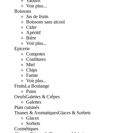
Yaourts
Voir plus...
Boissons
Jus de fruits
Boissons sans alcool
Cidre
Apéritif
Bière
Voir plus...
Epicerie
Compotes
Confitures
Miel
Chips
Farine
Voir plus...
Fruits
La Boulange
Pains
Oeufs
Galettes & Crêpes
Galettes
Plats cuisinés
Tisanes & Aromatiques
Glaces & Sorbets
Glaces
Sorbets
Cosmétiques