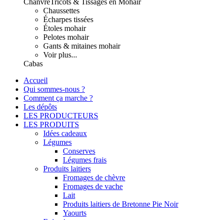
Chanvre
Tricots & Tissages en Mohair
Chaussettes
Écharpes tissées
Étoles mohair
Pelotes mohair
Gants & mitaines mohair
Voir plus...
Cabas
Accueil
Qui sommes-nous ?
Comment ça marche ?
Les dépôts
LES PRODUCTEURS
LES PRODUITS
Idées cadeaux
Légumes
Conserves
Légumes frais
Produits laitiers
Fromages de chèvre
Fromages de vache
Lait
Produits laitiers de Bretonne Pie Noir
Yaourts