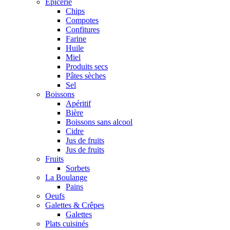
Epicerie
Chips
Compotes
Confitures
Farine
Huile
Miel
Produits secs
Pâtes sèches
Sel
Boissons
Apéritif
Bière
Boissons sans alcool
Cidre
Jus de fruits
Jus de fruits
Fruits
Sorbets
La Boulange
Pains
Oeufs
Galettes & Crêpes
Galettes
Plats cuisinés