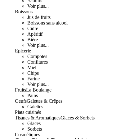
Yaourts
Voir plus...
Boissons
Jus de fruits
Boissons sans alcool
Cidre
Apéritif
Bière
Voir plus...
Epicerie
Compotes
Confitures
Miel
Chips
Farine
Voir plus...
Fruits
La Boulange
Pains
Oeufs
Galettes & Crêpes
Galettes
Plats cuisinés
Tisanes & Aromatiques
Glaces & Sorbets
Glaces
Sorbets
Cosmétiques