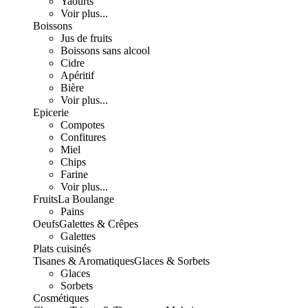
Yaourts
Voir plus...
Boissons
Jus de fruits
Boissons sans alcool
Cidre
Apéritif
Bière
Voir plus...
Epicerie
Compotes
Confitures
Miel
Chips
Farine
Voir plus...
Fruits
La Boulange
Pains
Oeufs
Galettes & Crêpes
Galettes
Plats cuisinés
Tisanes & Aromatiques
Glaces & Sorbets
Glaces
Sorbets
Cosmétiques