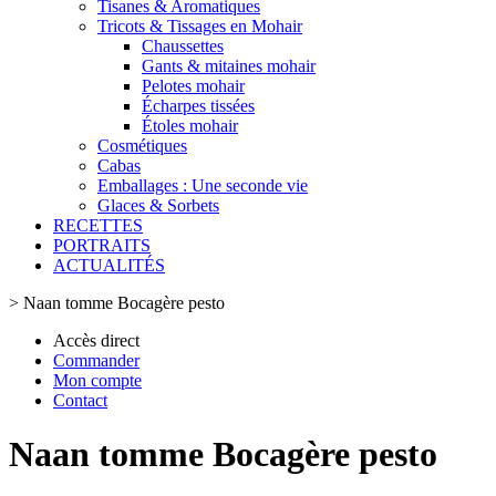
Tisanes & Aromatiques
Tricots & Tissages en Mohair
Chaussettes
Gants & mitaines mohair
Pelotes mohair
Écharpes tissées
Étoles mohair
Cosmétiques
Cabas
Emballages : Une seconde vie
Glaces & Sorbets
RECETTES
PORTRAITS
ACTUALITÉS
>
Naan tomme Bocagère pesto
Accès direct
Commander
Mon compte
Contact
Naan tomme Bocagère pesto