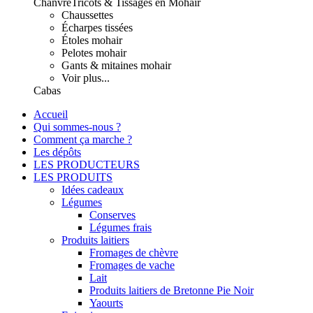
Chanvre
Tricots & Tissages en Mohair
Chaussettes
Écharpes tissées
Étoles mohair
Pelotes mohair
Gants & mitaines mohair
Voir plus...
Cabas
Accueil
Qui sommes-nous ?
Comment ça marche ?
Les dépôts
LES PRODUCTEURS
LES PRODUITS
Idées cadeaux
Légumes
Conserves
Légumes frais
Produits laitiers
Fromages de chèvre
Fromages de vache
Lait
Produits laitiers de Bretonne Pie Noir
Yaourts