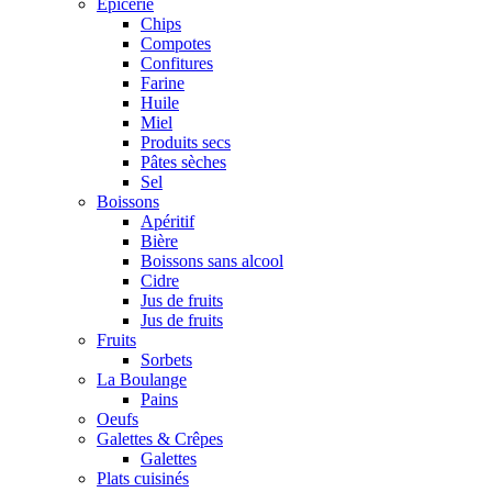
Epicerie
Chips
Compotes
Confitures
Farine
Huile
Miel
Produits secs
Pâtes sèches
Sel
Boissons
Apéritif
Bière
Boissons sans alcool
Cidre
Jus de fruits
Jus de fruits
Fruits
Sorbets
La Boulange
Pains
Oeufs
Galettes & Crêpes
Galettes
Plats cuisinés