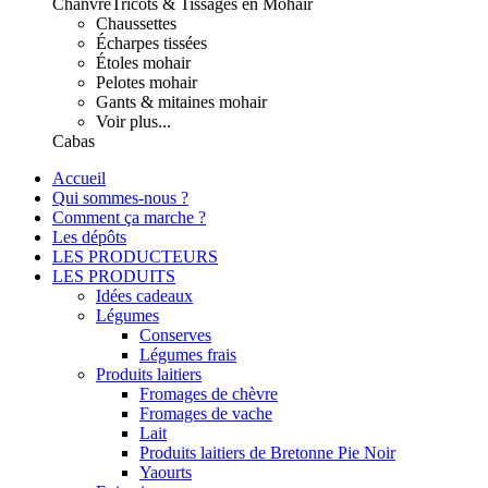
Chanvre
Tricots & Tissages en Mohair
Chaussettes
Écharpes tissées
Étoles mohair
Pelotes mohair
Gants & mitaines mohair
Voir plus...
Cabas
Accueil
Qui sommes-nous ?
Comment ça marche ?
Les dépôts
LES PRODUCTEURS
LES PRODUITS
Idées cadeaux
Légumes
Conserves
Légumes frais
Produits laitiers
Fromages de chèvre
Fromages de vache
Lait
Produits laitiers de Bretonne Pie Noir
Yaourts