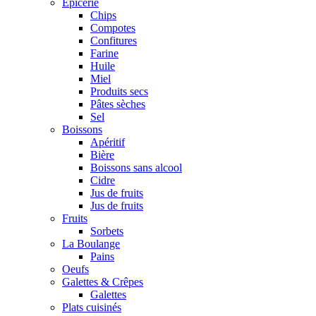
Epicerie
Chips
Compotes
Confitures
Farine
Huile
Miel
Produits secs
Pâtes sèches
Sel
Boissons
Apéritif
Bière
Boissons sans alcool
Cidre
Jus de fruits
Jus de fruits
Fruits
Sorbets
La Boulange
Pains
Oeufs
Galettes & Crêpes
Galettes
Plats cuisinés