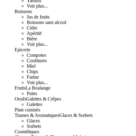
Yaourts
Voir plus...
Boissons
Jus de fruits
Boissons sans alcool
Cidre
Apéritif
Bière
Voir plus...
Epicerie
Compotes
Confitures
Miel
Chips
Farine
Voir plus...
Fruits
La Boulange
Pains
Oeufs
Galettes & Crêpes
Galettes
Plats cuisinés
Tisanes & Aromatiques
Glaces & Sorbets
Glaces
Sorbets
Cosmétiques